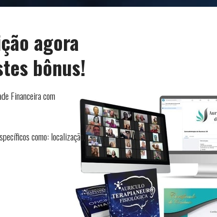
ição agora 
stes bônus!
de Financeira com 
ecíficos como: localização, 