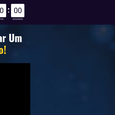
0
00
UTOS
SEGUNDOS
 De Se Tornar Um 
o!