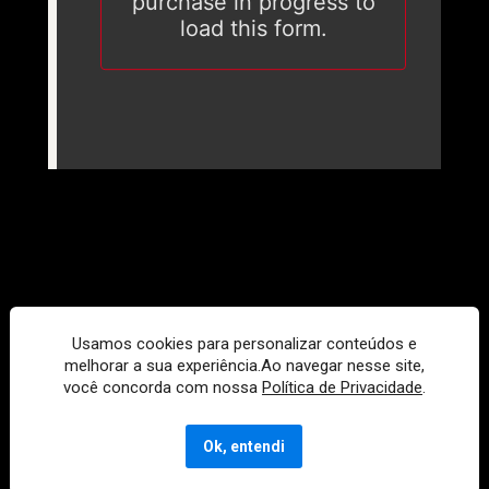
Usamos cookies para personalizar conteúdos e
melhorar a sua experiência.Ao navegar nesse site,
você concorda com nossa
Política de Privacidade
.
@ 2023 Lirane Suliano | CNPJ: 028.744.721/ 0001-25
Este site não faz parte do site do Facebook ou do Facebook Inc. Além disso, este 
site NÃO é endossado pelo Facebook de nenhuma maneira. FACEBOOK é uma 
Ok, entendi
marca comercial da FACEBOOK, Inc